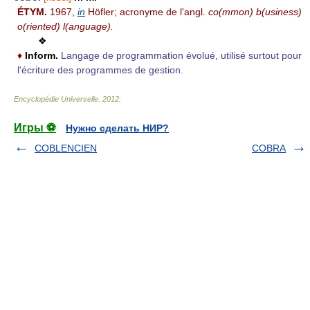
ÉTYM.
1967,
in
Höfler; acronyme de l'angl.
co(mmon) b(usiness)
o(riented) l(anguage).
❖
♦
Inform.
Langage de programmation évolué, utilisé surtout pour
l'écriture des programmes de gestion.
Encyclopédie Universelle
.
2012
.
Игры ⚽
Нужно сделать НИР?
COBLENCIEN
COBRA