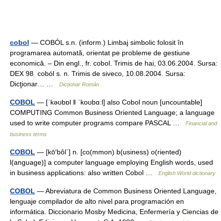
cobol
— COBÓL s.n. (inform.) Limbaj simbolic folosit în
programarea automată, orientat pe probleme de gestiune
economică. – Din engl., fr. cobol. Trimis de hai, 03.06.2004. Sursa:
DEX 98 coból s. n. Trimis de siveco, 10.08.2004. Sursa:
Dicţionar… …
Dicționar Român
COBOL
— [ˈkəʊbɒl ǁ ˈkoʊbɑːl] also Cobol noun [uncountable]
COMPUTING Common Business Oriented Language; a language
used to write computer programs compare PASCAL …
Financial and
business terms
COBOL
— [kō′bôl΄] n. [co(mmon) b(usiness) o(riented)
l(anguage)] a computer language employing English words, used
in business applications: also written Cobol …
English World dictionary
COBOL
— Abreviatura de Common Business Oriented Language,
lenguaje compilador de alto nivel para programación en
informática. Diccionario Mosby Medicina, Enfermería y Ciencias de