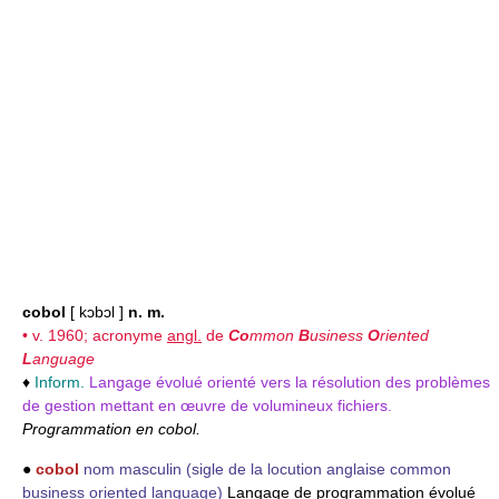
cobol
[ kɔbɔl ]
n. m.
• v. 1960; acronyme
angl.
de
Co
mmon
B
usiness
O
riented
L
anguage
♦
Inform.
Langage évolué orienté vers la résolution des problèmes
de gestion mettant en œuvre de volumineux fichiers.
Programmation en cobol.
●
cobol
nom masculin
(sigle de la locution anglaise common
business oriented language)
Langage de programmation évolué