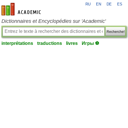
RU
EN
DE
ES
fr-academic.com
Dictionnaires et Encyclopédies sur 'Academic'
Recherche!
interprétations
traductions
livres
Игры ⚽